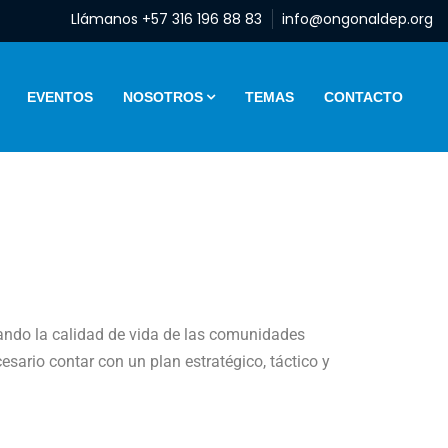
Llámanos +57 316 196 88 83
info@ongonaldep.org
EVENTOS
NOSOTROS
TEMAS
CONTACTO
rando la calidad de vida de las comunidades
esario contar con un plan estratégico, táctico y