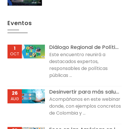
Eventos
Diálogo Regional de Política sobre Desarrollo Infantil Temprano
1
OCT
Este encuentro reunirá a
destacados expertos,
responsables de políticas
públicas ...
Desinvertir para más salud: Reflexiones desde Colombia y República Dominicana
26
AUG
Acompáñanos en este webinar
donde, con ejemplos concretos
de Colombia y ...