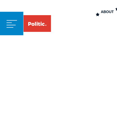
INICIO
INICIO
ABOUT
BLOG
CONTACT
CONT
KERRRYY JONSHON