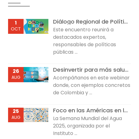
Diálogo Regional de Política sobre Desarrollo Infantil Temprano
1
OCT
Este encuentro reunirá a
destacados expertos,
responsables de políticas
públicas ...
Desinvertir para más salud: Reflexiones desde Colombia y República Dominicana
26
AUG
Acompáñanos en este webinar
donde, con ejemplos concretos
de Colombia y ...
Foco en las Américas en la Semana Mundial del Agua 2025
25
AUG
La Semana Mundial del Agua
2025, organizada por el
Instituto ...