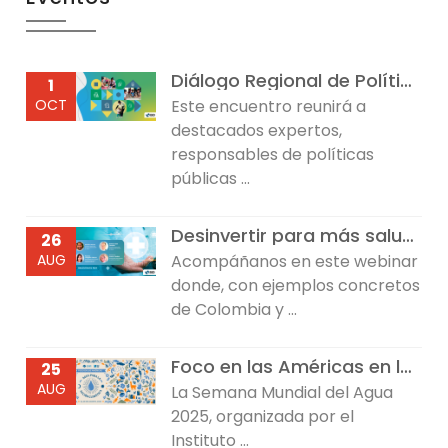
Diálogo Regional de Política sobre Desarrollo Infantil Temprano
1
OCT
Este encuentro reunirá a
destacados expertos,
responsables de políticas
públicas ...
Desinvertir para más salud: Reflexiones desde Colombia y República Dominicana
26
AUG
Acompáñanos en este webinar
donde, con ejemplos concretos
de Colombia y ...
Foco en las Américas en la Semana Mundial del Agua 2025
25
AUG
La Semana Mundial del Agua
2025, organizada por el
Instituto ...