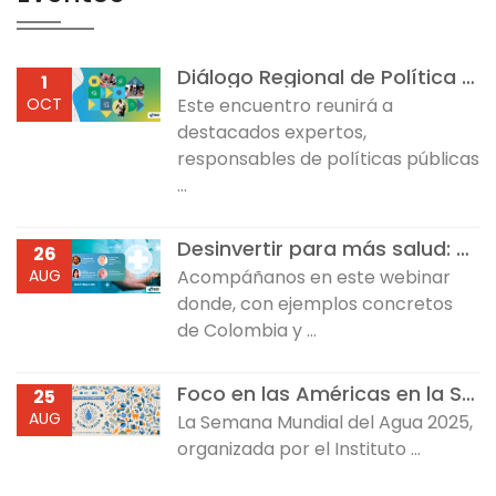
Diálogo Regional de Política sobre Desarrollo Infantil Temprano
1
OCT
Este encuentro reunirá a
destacados expertos,
responsables de políticas públicas
...
Desinvertir para más salud: Reflexiones desde Colombia y República Dominicana
26
AUG
Acompáñanos en este webinar
donde, con ejemplos concretos
de Colombia y ...
Foco en las Américas en la Semana Mundial del Agua 2025
25
AUG
La Semana Mundial del Agua 2025,
organizada por el Instituto ...