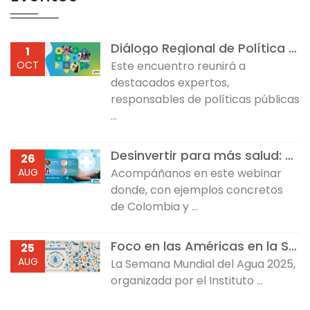
Diálogo Regional de Política sobre Desarrollo Infantil Temprano
1
OCT
Este encuentro reunirá a
destacados expertos,
responsables de políticas públicas
...
Desinvertir para más salud: Reflexiones desde Colombia y República Dominicana
26
AUG
Acompáñanos en este webinar
donde, con ejemplos concretos
de Colombia y ...
Foco en las Américas en la Semana Mundial del Agua 2025
25
AUG
La Semana Mundial del Agua 2025,
organizada por el Instituto ...